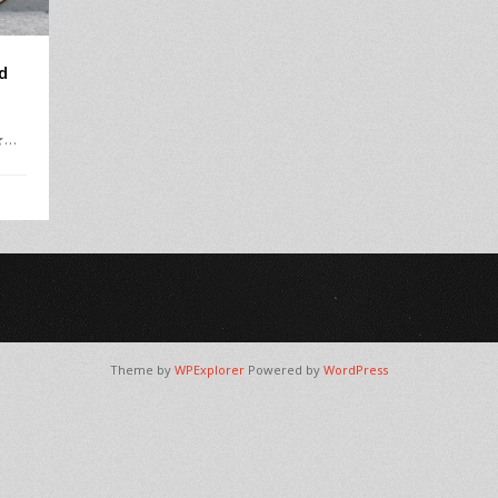
d
★…
Theme by
WPExplorer
Powered by
WordPress