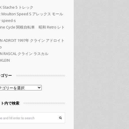
K Stache 5 トレック
ex Moulton Speed S アレックス モール
speed-s
kine Cycle 関根自転車 昭和 Retro レト
EIN ADROIT 1997年 クライン アドロイト
o
EIN RASCAL クライン ラスカル
KLEIN
テゴリー
イト内で検索