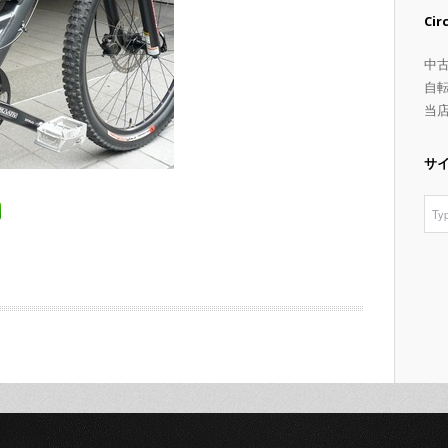
Ci
中
自
当
サ