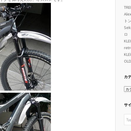
TRE
Al
トン 
Se
ロ
KL
retr
KL
OLD
カ
カ
テ
ゴ
サ
リ
ー