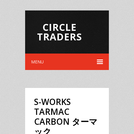
CIRCLE
TRADERS
MENU
S-WORKS
TARMAC
CARBON ターマ
ック