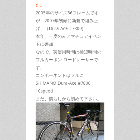
た。
2005年のサイズ56フレームです
が、2007年初頭に新規で組み上
げ、（Dura-Ace #7800)
本年、一度のみアマチュアイベン
トに参加
なので、実使用時間は極短時間の
フルカーボン ロードレーサーで
す。
コンポーネントはフルに
SHIMANO Dura-Ace #7800
10speed
まだ、慣らしから初めて下さい。