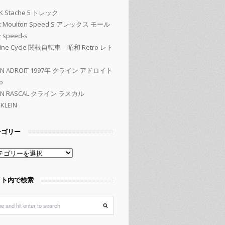
K Stache 5 トレック
ex Moulton Speed S アレックス モール
speed-s
kine Cycle 関根自転車 昭和 Retro レト
EIN ADROIT 1997年 クライン アドロイト
o
EIN RASCAL クライン ラスカル
KLEIN
テゴリー
イト内で検索