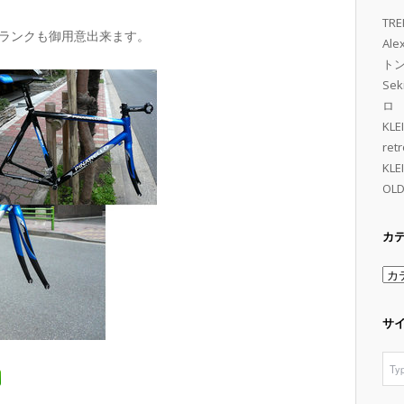
TRE
ランクも御用意出来ます。
Al
トン 
Se
ロ
KL
retr
KL
OLD
カ
カ
テ
ゴ
サ
リ
ー