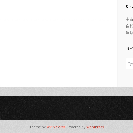
Ci
中
自
当
サ
Theme by
WPExplorer
Powered by
WordPress