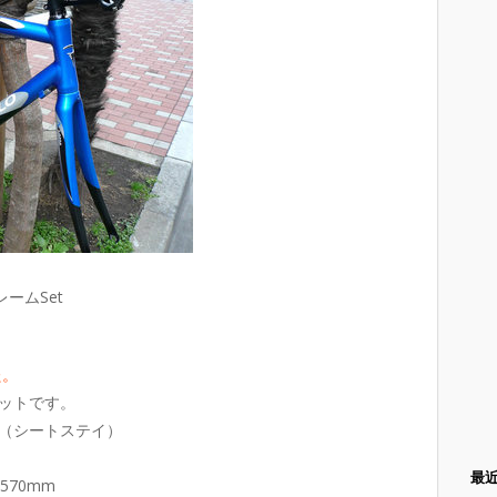
フレームSet
た。
ットです。
（シートステイ）
最
570mm