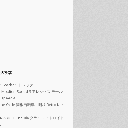
近の投稿
K Stache 5 トレック
ex Moulton Speed S アレックス モール
speed-s
kine Cycle 関根自転車 昭和 Retro レト
EIN ADROIT 1997年 クライン アドロイト
o