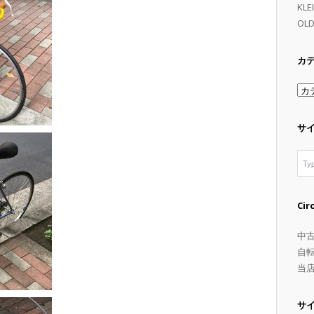
KL
OLD
カ
カ
テ
ゴ
サ
リ
ー
Ci
中
自
当
サ