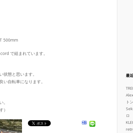
 500mm
び Record で組まれています。
い状態と思います。
最
良い自転車になります。
TRE
Al
トン 
い。
Se
す）
ロ
KL
retr