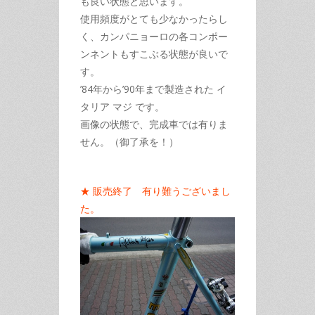
も良い状態と思います。
使用頻度がとても少なかったらし
く、カンパニョーロの各コンポー
ンネントもすこぶる状態が良いで
す。
’84年から’90年まで製造された イ
タリア マジ です。
画像の状態で、完成車では有りま
せん。（御了承を！）
★ 販売終了 有り難うございまし
た。