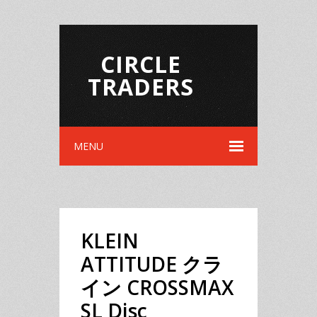
CIRCLE
TRADERS
MENU
KLEIN
ATTITUDE クラ
イン CROSSMAX
SL Disc