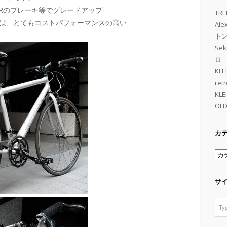
TRのブレーキ等でグレードアップ
TRE
は、とてもコストパフォーマンスの高い
Al
トン 
Se
ロ
KL
retr
KL
OLD
カ
カ
テ
ゴ
サ
リ
ー