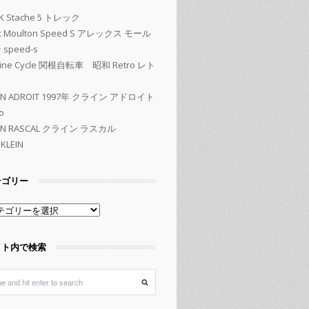
K Stache 5 トレック
ex Moulton Speed S アレックス モール
speed-s
kine Cycle 関根自転車 昭和 Retro レト
EIN ADROIT 1997年 クライン アドロイト
o
EIN RASCAL クライン ラスカル
KLEIN
テゴリー
イト内で検索