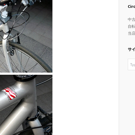
Ci
中
自
当
サ