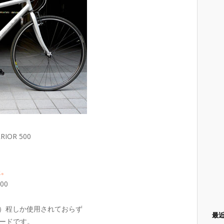
RIOR 500
た。
00
走行）程しか使用されておらず
最
ードです。