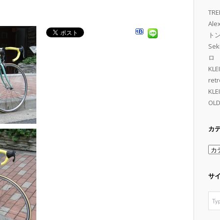
。
TRE
Al
トン 
Se
ロ
KL
retr
KL
OLD
カ
カ
テ
ゴ
サ
リ
ー