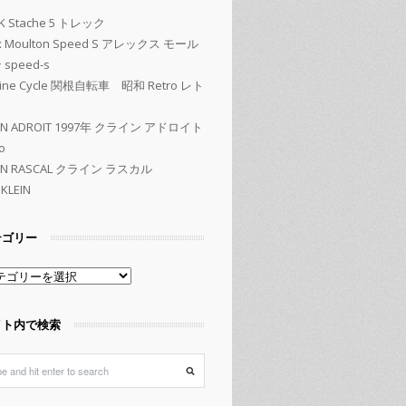
K Stache 5 トレック
ex Moulton Speed S アレックス モール
speed-s
kine Cycle 関根自転車 昭和 Retro レト
EIN ADROIT 1997年 クライン アドロイト
o
EIN RASCAL クライン ラスカル
KLEIN
テゴリー
イト内で検索