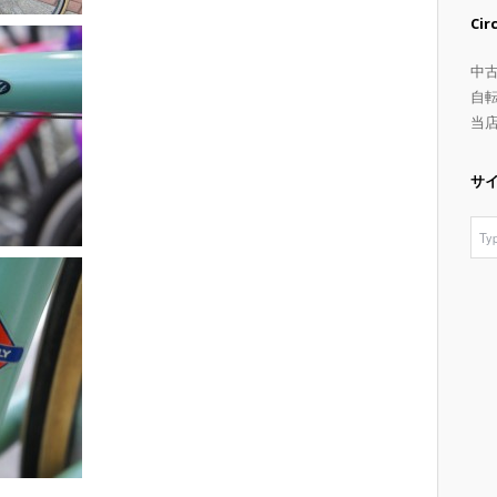
Ci
中
自
当
サ